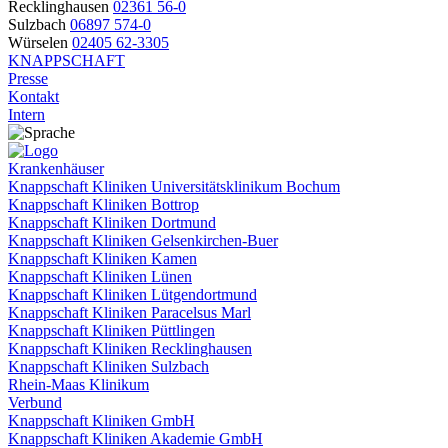
Recklinghausen
02361 56-0
Sulzbach
06897 574-0
Würselen
02405 62-3305
KNAPPSCHAFT
Presse
Kontakt
Intern
Krankenhäuser
Knappschaft Kliniken Universitätsklinikum Bochum
Knappschaft Kliniken Bottrop
Knappschaft Kliniken Dortmund
Knappschaft Kliniken Gelsenkirchen-Buer
Knappschaft Kliniken Kamen
Knappschaft Kliniken Lünen
Knappschaft Kliniken Lütgendortmund
Knappschaft Kliniken Paracelsus Marl
Knappschaft Kliniken Püttlingen
Knappschaft Kliniken Recklinghausen
Knappschaft Kliniken Sulzbach
Rhein-Maas Klinikum
Verbund
Knappschaft Kliniken GmbH
Knappschaft Kliniken Akademie GmbH