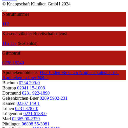
© Knappschaft Kliniken GmbH 2024
Notrufnummer
112
Kassenärztlicher Bereitschaftsdienst
116 117
(kostenlos)
Giftnotruf
0228 19240
Apothekennotdienst
Hier finden Sie einen Notdienstkalender der
Apotheken in Ihrer Nähe.
Bochum
0234 299-0
Bottrop
02041 15-1008
Dortmund
0231 922-1890
Gelsenkirchen-Buer
0209 5902-231
Kamen
02307 149-1
Lünen
0231 8787-0
Lütgendort
0231 6188-0
Marl
02365 90-2320
Püttlingen
06898 55-3081