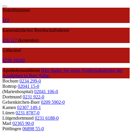
Notrufnummer
112
Kassenärztlicher Bereitschaftsdienst
116 117
(kostenlos)
Giftnotruf
0228 19240
Apothekennotdienst
Hier finden Sie einen Notdienstkalender der
Apotheken in Ihrer Nähe.
Bochum
0234 299-0
Bottrop
02041 15-0
(Marienhospital)
02041 106-0
Dortmund
0231 922-0
Gelsenkirchen-Buer
0209 5902-0
Kamen
02307 149-1
Lünen
0231 8787-0
Lütgendortmund
0231 6188-0
Marl
02365 90-0
Püttlingen
06898 55-0