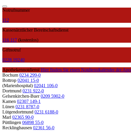
Notrufnummer
112
Kassenärztlicher Bereitschaftsdienst
116 117
(kostenlos)
Giftnotruf
0228 19240
Apothekennotdienst
Hier finden Sie einen Notdienstkalender der Apo
Bochum
0234 299-0
Bottrop
02041 15-0
(Marienhospital)
02041 106-0
Dortmund
0231 922-0
Gelsenkirchen-Buer
0209 5902-0
Kamen
02307 149-1
Lünen
0231 8787-0
Lütgendortmund
0231 6188-0
Marl
02365 90-0
Püttlingen
06898 55-0
Recklinghausen
02361 56-0