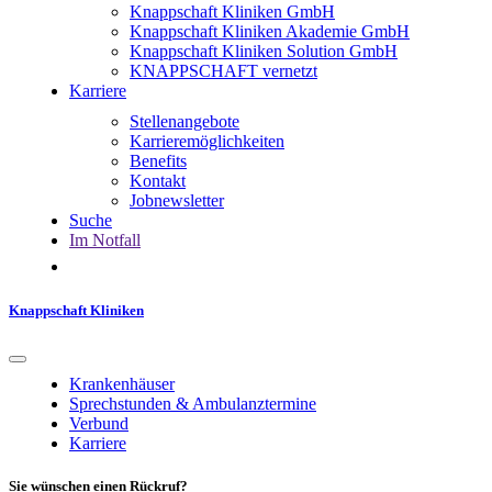
Knappschaft Kliniken GmbH
Knappschaft Kliniken Akademie GmbH
Knappschaft Kliniken Solution GmbH
KNAPPSCHAFT vernetzt
Karriere
Stellenangebote
Karrieremöglichkeiten
Benefits
Kontakt
Jobnewsletter
Suche
Im Notfall
Knappschaft Kliniken
Krankenhäuser
Sprechstunden & Ambulanztermine
Verbund
Karriere
Sie wünschen einen Rückruf?