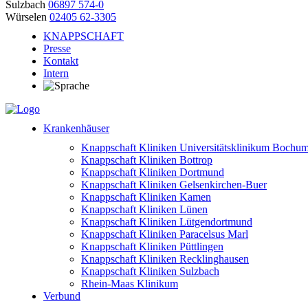
Sulzbach
06897 574-0
Würselen
02405 62-3305
KNAPPSCHAFT
Presse
Kontakt
Intern
Krankenhäuser
Knappschaft Kliniken Universitätsklinikum Bochu
Knappschaft Kliniken Bottrop
Knappschaft Kliniken Dortmund
Knappschaft Kliniken Gelsenkirchen-Buer
Knappschaft Kliniken Kamen
Knappschaft Kliniken Lünen
Knappschaft Kliniken Lütgendortmund
Knappschaft Kliniken Paracelsus Marl
Knappschaft Kliniken Püttlingen
Knappschaft Kliniken Recklinghausen
Knappschaft Kliniken Sulzbach
Rhein-Maas Klinikum
Verbund