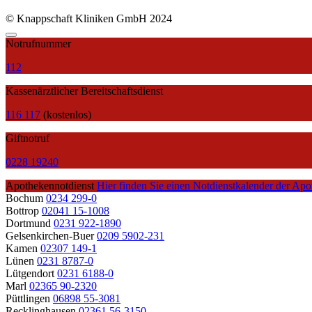
© Knappschaft Kliniken GmbH 2024
Notrufnummer
112
Kassenärztlicher Bereitschaftsdienst
116 117
(kostenlos)
Giftnotruf
0228 19240
Apothekennotdienst
Hier finden Sie einen Notdienstkalender der Apo
Bochum
0234 299-0
Bottrop
02041 15-1008
Dortmund
0231 922-1890
Gelsenkirchen-Buer
0209 5902-231
Kamen
02307 149-1
Lünen
0231 8787-0
Lütgendort
0231 6188-0
Marl
02365 90-2320
Püttlingen
06898 55-3081
Recklinghausen
02361 56-3150