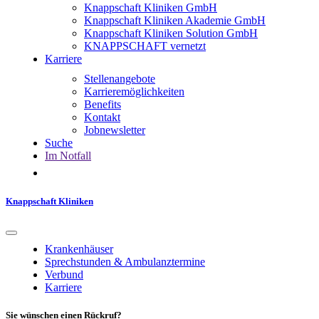
Knappschaft Kliniken GmbH
Knappschaft Kliniken Akademie GmbH
Knappschaft Kliniken Solution GmbH
KNAPPSCHAFT vernetzt
Karriere
Stellenangebote
Karrieremöglichkeiten
Benefits
Kontakt
Jobnewsletter
Suche
Im Notfall
Knappschaft Kliniken
Krankenhäuser
Sprechstunden & Ambulanztermine
Verbund
Karriere
Sie wünschen einen Rückruf?