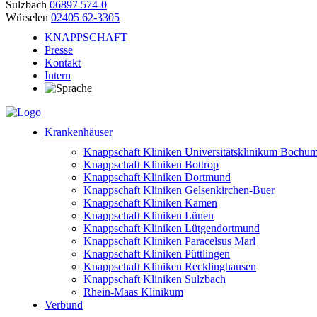
Sulzbach
06897 574-0
Würselen
02405 62-3305
KNAPPSCHAFT
Presse
Kontakt
Intern
Krankenhäuser
Knappschaft Kliniken Universitätsklinikum Bochu
Knappschaft Kliniken Bottrop
Knappschaft Kliniken Dortmund
Knappschaft Kliniken Gelsenkirchen-Buer
Knappschaft Kliniken Kamen
Knappschaft Kliniken Lünen
Knappschaft Kliniken Lütgendortmund
Knappschaft Kliniken Paracelsus Marl
Knappschaft Kliniken Püttlingen
Knappschaft Kliniken Recklinghausen
Knappschaft Kliniken Sulzbach
Rhein-Maas Klinikum
Verbund