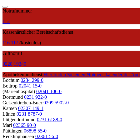
Notrufnummer
112
Kassenärztlicher Bereitschaftsdienst
116 117
(kostenlos)
Giftnotruf
0228 19240
Apothekennotdienst
Hier finden Sie einen Notdienstkalender der Apo
Bochum
0234 299-0
Bottrop
02041 15-0
(Marienhospital)
02041 106-0
Dortmund
0231 922-0
Gelsenkirchen-Buer
0209 5902-0
Kamen
02307 149-1
Lünen
0231 8787-0
Lütgendortmund
0231 6188-0
Marl
02365 90-0
Püttlingen
06898 55-0
Recklinghausen
02361 56-0