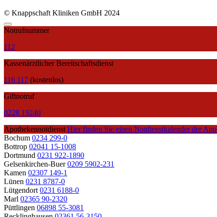
© Knappschaft Kliniken GmbH 2024
Notrufnummer
112
Kassenärztlicher Bereitschaftsdienst
116 117
(kostenlos)
Giftnotruf
0228 19240
Apothekennotdienst
Hier finden Sie einen Notdienstkalender der Apo
Bochum
0234 299-0
Bottrop
02041 15-1008
Dortmund
0231 922-1890
Gelsenkirchen-Buer
0209 5902-231
Kamen
02307 149-1
Lünen
0231 8787-0
Lütgendort
0231 6188-0
Marl
02365 90-2320
Püttlingen
06898 55-3081
Recklinghausen
02361 56-3150