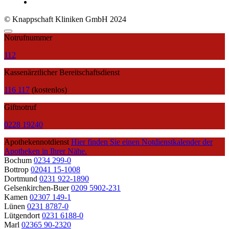
© Knappschaft Kliniken GmbH 2024
Notrufnummer
112
Kassenärztlicher Bereitschaftsdienst
116 117
(kostenlos)
Giftnotruf
0228 19240
Apothekennotdienst
Hier finden Sie einen Notdienstkalender der
Apotheken in Ihrer Nähe.
Bochum
0234 299-0
Bottrop
02041 15-1008
Dortmund
0231 922-1890
Gelsenkirchen-Buer
0209 5902-231
Kamen
02307 149-1
Lünen
0231 8787-0
Lütgendort
0231 6188-0
Marl
02365 90-2320