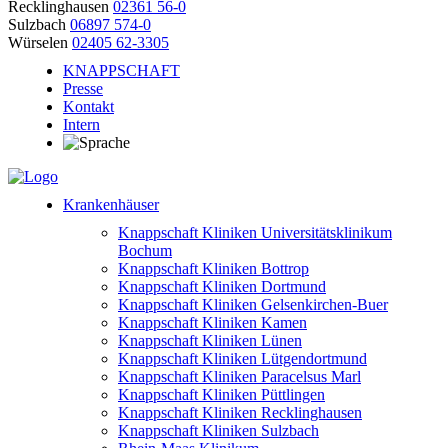
Recklinghausen
02361 56-0
Sulzbach
06897 574-0
Würselen
02405 62-3305
KNAPPSCHAFT
Presse
Kontakt
Intern
Krankenhäuser
Knappschaft Kliniken Universitätsklinikum
Bochum
Knappschaft Kliniken Bottrop
Knappschaft Kliniken Dortmund
Knappschaft Kliniken Gelsenkirchen-Buer
Knappschaft Kliniken Kamen
Knappschaft Kliniken Lünen
Knappschaft Kliniken Lütgendortmund
Knappschaft Kliniken Paracelsus Marl
Knappschaft Kliniken Püttlingen
Knappschaft Kliniken Recklinghausen
Knappschaft Kliniken Sulzbach