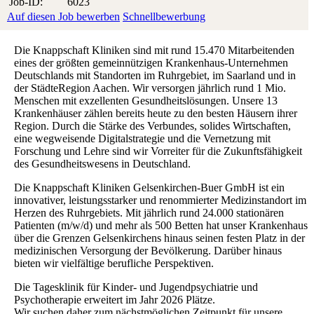
Job-ID:
6023
Auf diesen Job bewerben
Schnellbewerbung
Die Knappschaft Kliniken sind mit rund 15.470 Mitarbeitenden
eines der größten gemeinnützigen Krankenhaus-Unternehmen
Deutschlands mit Standorten im Ruhrgebiet, im Saarland und in
der StädteRegion Aachen. Wir versorgen jährlich rund 1 Mio.
Menschen mit exzellenten Gesundheitslösungen. Unsere 13
Krankenhäuser zählen bereits heute zu den besten Häusern ihrer
Region. Durch die Stärke des Verbundes, solides Wirtschaften,
eine wegweisende Digitalstrategie und die Vernetzung mit
Forschung und Lehre sind wir Vorreiter für die Zukunftsfähigkeit
des Gesundheitswesens in Deutschland.
Die Knappschaft Kliniken Gelsenkirchen-Buer GmbH ist ein
innovativer, leistungsstarker und renommierter Medizinstandort im
Herzen des Ruhrgebiets. Mit jährlich rund 24.000 stationären
Patienten (m/w/d) und mehr als 500 Betten hat unser Krankenhaus
über die Grenzen Gelsenkirchens hinaus seinen festen Platz in der
medizinischen Versorgung der Bevölkerung. Darüber hinaus
bieten wir vielfältige berufliche Perspektiven.
Die Tagesklinik für Kinder- und Jugendpsychiatrie und
Psychotherapie erweitert im Jahr 2026 Plätze.
Wir suchen daher zum nächstmöglichen Zeitpunkt für unsere