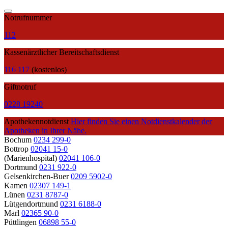
Notrufnummer
112
Kassenärztlicher Bereitschaftsdienst
116 117
(kostenlos)
Giftnotruf
0228 19240
Apothekennotdienst
Hier finden Sie einen Notdienstkalender der
Apotheken in Ihrer Nähe.
Bochum
0234 299-0
Bottrop
02041 15-0
(Marienhospital)
02041 106-0
Dortmund
0231 922-0
Gelsenkirchen-Buer
0209 5902-0
Kamen
02307 149-1
Lünen
0231 8787-0
Lütgendortmund
0231 6188-0
Marl
02365 90-0
Püttlingen
06898 55-0