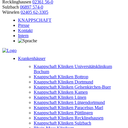
Recklinghausen
02361 56-0
Sulzbach
06897 574-0
Würselen
02405 62-3305
KNAPPSCHAFT
Presse
Kontakt
Intern
Krankenhäuser
Knappschaft Kliniken Universitätsklinikum
Bochum
Knappschaft Kliniken Bottrop
Knappschaft Kliniken Dortmund
Knappschaft Kliniken Gelsenkirchen-Buer
Knappschaft Kliniken Kamen
Knappschaft Kliniken Lünen
Knappschaft Kliniken Lütgendortmund
Knappschaft Kliniken Paracelsus Marl
Knappschaft Kliniken Püttlingen
Knappschaft Kliniken Recklinghausen
Knappschaft Kliniken Sulzbach