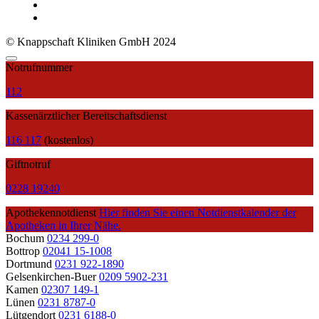
© Knappschaft Kliniken GmbH 2024
Notrufnummer
112
Kassenärztlicher Bereitschaftsdienst
116 117
(kostenlos)
Giftnotruf
0228 19240
Apothekennotdienst
Hier finden Sie einen Notdienstkalender der
Apotheken in Ihrer Nähe.
Bochum
0234 299-0
Bottrop
02041 15-1008
Dortmund
0231 922-1890
Gelsenkirchen-Buer
0209 5902-231
Kamen
02307 149-1
Lünen
0231 8787-0
Lütgendort
0231 6188-0