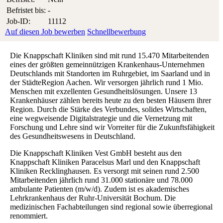
Befristet bis:
-
Job-ID:
11112
Auf diesen Job bewerben
Schnellbewerbung
Die Knappschaft Kliniken sind mit rund 15.470 Mitarbeitenden
eines der größten gemeinnützigen Krankenhaus-Unternehmen
Deutschlands mit Standorten im Ruhrgebiet, im Saarland und in
der StädteRegion Aachen. Wir versorgen jährlich rund 1 Mio.
Menschen mit exzellenten Gesundheitslösungen. Unsere 13
Krankenhäuser zählen bereits heute zu den besten Häusern ihrer
Region. Durch die Stärke des Verbundes, solides Wirtschaften,
eine wegweisende Digitalstrategie und die Vernetzung mit
Forschung und Lehre sind wir Vorreiter für die Zukunftsfähigkeit
des Gesundheitswesens in Deutschland.
Die Knappschaft Kliniken Vest GmbH besteht aus den
Knappschaft Kliniken Paracelsus Marl und den Knappschaft
Kliniken Recklinghausen. Es versorgt mit seinen rund 2.500
Mitarbeitenden jährlich rund 31.000 stationäre und 78.000
ambulante Patienten (m/w/d). Zudem ist es akademisches
Lehrkrankenhaus der Ruhr-Universität Bochum. Die
medizinischen Fachabteilungen sind regional sowie überregional
renommiert.