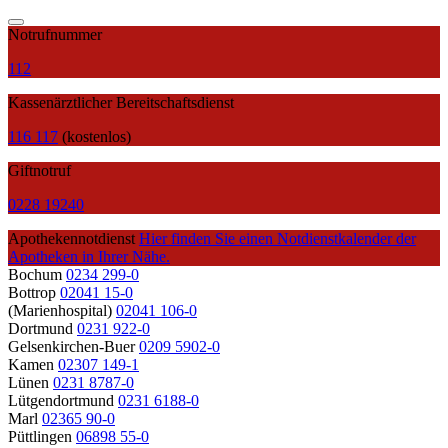
Notrufnummer
112
Kassenärztlicher Bereitschaftsdienst
116 117
(kostenlos)
Giftnotruf
0228 19240
Apothekennotdienst
Hier finden Sie einen Notdienstkalender der
Apotheken in Ihrer Nähe.
Bochum
0234 299-0
Bottrop
02041 15-0
(Marienhospital)
02041 106-0
Dortmund
0231 922-0
Gelsenkirchen-Buer
0209 5902-0
Kamen
02307 149-1
Lünen
0231 8787-0
Lütgendortmund
0231 6188-0
Marl
02365 90-0
Püttlingen
06898 55-0