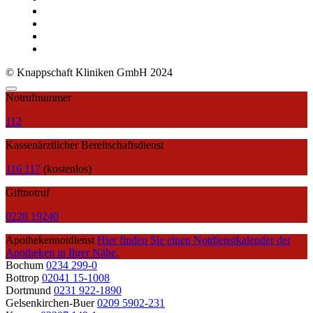
© Knappschaft Kliniken GmbH 2024
Notrufnummer
112
Kassenärztlicher Bereitschaftsdienst
116 117
(kostenlos)
Giftnotruf
0228 19240
Apothekennotdienst
Hier finden Sie einen Notdienstkalender der
Apotheken in Ihrer Nähe.
Bochum
0234 299-0
Bottrop
02041 15-1008
Dortmund
0231 922-1890
Gelsenkirchen-Buer
0209 5902-231