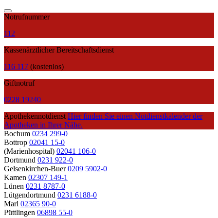
Notrufnummer
112
Kassenärztlicher Bereitschaftsdienst
116 117
(kostenlos)
Giftnotruf
0228 19240
Apothekennotdienst
Hier finden Sie einen Notdienstkalender der
Apotheken in Ihrer Nähe.
Bochum
0234 299-0
Bottrop
02041 15-0
(Marienhospital)
02041 106-0
Dortmund
0231 922-0
Gelsenkirchen-Buer
0209 5902-0
Kamen
02307 149-1
Lünen
0231 8787-0
Lütgendortmund
0231 6188-0
Marl
02365 90-0
Püttlingen
06898 55-0