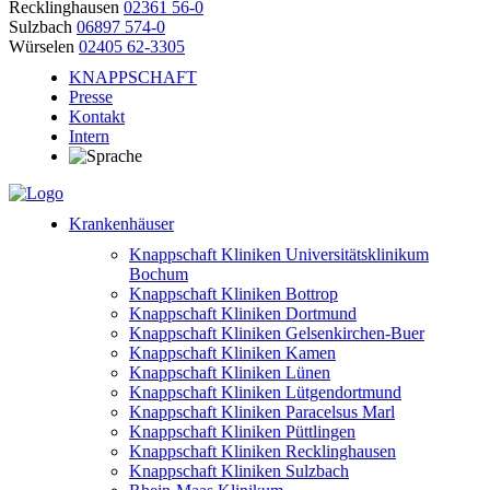
Recklinghausen
02361 56-0
Sulzbach
06897 574-0
Würselen
02405 62-3305
KNAPPSCHAFT
Presse
Kontakt
Intern
Krankenhäuser
Knappschaft Kliniken Universitätsklinikum
Bochum
Knappschaft Kliniken Bottrop
Knappschaft Kliniken Dortmund
Knappschaft Kliniken Gelsenkirchen-Buer
Knappschaft Kliniken Kamen
Knappschaft Kliniken Lünen
Knappschaft Kliniken Lütgendortmund
Knappschaft Kliniken Paracelsus Marl
Knappschaft Kliniken Püttlingen
Knappschaft Kliniken Recklinghausen
Knappschaft Kliniken Sulzbach