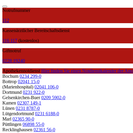
Notrufnummer
112
Kassenärztlicher Bereitschaftsdienst
116 117
(kostenlos)
Giftnotruf
0228 19240
Apothekennotdienst
Hier finden Sie einen Notdienstkalender der Apo
Bochum
0234 299-0
Bottrop
02041 15-0
(Marienhospital)
02041 106-0
Dortmund
0231 922-0
Gelsenkirchen-Buer
0209 5902-0
Kamen
02307 149-1
Lünen
0231 8787-0
Lütgendortmund
0231 6188-0
Marl
02365 90-0
Püttlingen
06898 55-0
Recklinghausen
02361 56-0