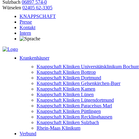
Sulzbach
06897 574-0
Würselen
02405 62-3305
KNAPPSCHAFT
Presse
Kontakt
Intern
Krankenhäuser
Knappschaft Kliniken Universitätsklinikum Bochu
Knappschaft Kliniken Bottrop
Knappschaft Kliniken Dortmund
Knappschaft Kliniken Gelsenkirchen-Buer
Knappschaft Kliniken Kamen
Knappschaft Kliniken Lünen
Knappschaft Kliniken Lütgendortmund
Knappschaft Kliniken Paracelsus Marl
Knappschaft Kliniken Püttlingen
Knappschaft Kliniken Recklinghausen
Knappschaft Kliniken Sulzbach
Rhein-Maas Klinikum
Verbund