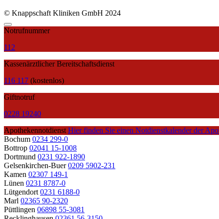
© Knappschaft Kliniken GmbH 2024
Notrufnummer
112
Kassenärztlicher Bereitschaftsdienst
116 117
(kostenlos)
Giftnotruf
0228 19240
Apothekennotdienst
Hier finden Sie einen Notdienstkalender der Apo
Bochum
0234 299-0
Bottrop
02041 15-1008
Dortmund
0231 922-1890
Gelsenkirchen-Buer
0209 5902-231
Kamen
02307 149-1
Lünen
0231 8787-0
Lütgendort
0231 6188-0
Marl
02365 90-2320
Püttlingen
06898 55-3081
Recklinghausen
02361 56-3150