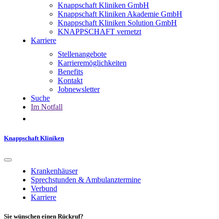
Knappschaft Kliniken GmbH
Knappschaft Kliniken Akademie GmbH
Knappschaft Kliniken Solution GmbH
KNAPPSCHAFT vernetzt
Karriere
Stellenangebote
Karrieremöglichkeiten
Benefits
Kontakt
Jobnewsletter
Suche
Im Notfall
Knappschaft Kliniken
Krankenhäuser
Sprechstunden & Ambulanztermine
Verbund
Karriere
Sie wünschen einen Rückruf?