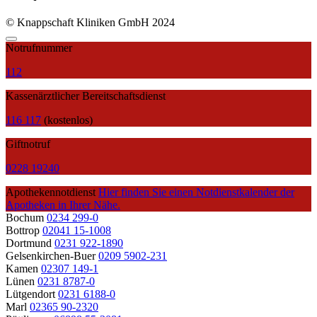
© Knappschaft Kliniken GmbH 2024
Notrufnummer
112
Kassenärztlicher Bereitschaftsdienst
116 117
(kostenlos)
Giftnotruf
0228 19240
Apothekennotdienst
Hier finden Sie einen Notdienstkalender der
Apotheken in Ihrer Nähe.
Bochum
0234 299-0
Bottrop
02041 15-1008
Dortmund
0231 922-1890
Gelsenkirchen-Buer
0209 5902-231
Kamen
02307 149-1
Lünen
0231 8787-0
Lütgendort
0231 6188-0
Marl
02365 90-2320