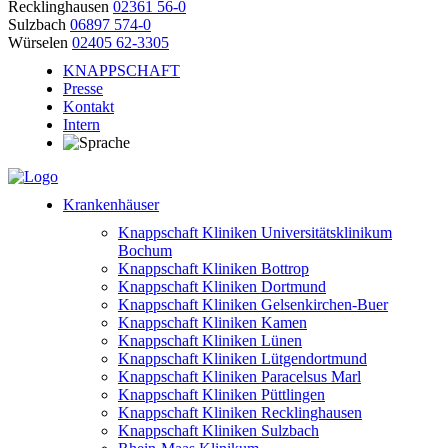
Recklinghausen
02361 56-0
Sulzbach
06897 574-0
Würselen
02405 62-3305
KNAPPSCHAFT
Presse
Kontakt
Intern
Krankenhäuser
Knappschaft Kliniken Universitätsklinikum
Bochum
Knappschaft Kliniken Bottrop
Knappschaft Kliniken Dortmund
Knappschaft Kliniken Gelsenkirchen-Buer
Knappschaft Kliniken Kamen
Knappschaft Kliniken Lünen
Knappschaft Kliniken Lütgendortmund
Knappschaft Kliniken Paracelsus Marl
Knappschaft Kliniken Püttlingen
Knappschaft Kliniken Recklinghausen
Knappschaft Kliniken Sulzbach