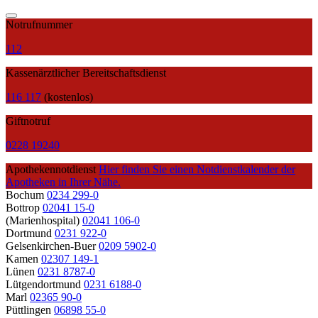
Notrufnummer
112
Kassenärztlicher Bereitschaftsdienst
116 117
(kostenlos)
Giftnotruf
0228 19240
Apothekennotdienst
Hier finden Sie einen Notdienstkalender der
Apotheken in Ihrer Nähe.
Bochum
0234 299-0
Bottrop
02041 15-0
(Marienhospital)
02041 106-0
Dortmund
0231 922-0
Gelsenkirchen-Buer
0209 5902-0
Kamen
02307 149-1
Lünen
0231 8787-0
Lütgendortmund
0231 6188-0
Marl
02365 90-0
Püttlingen
06898 55-0