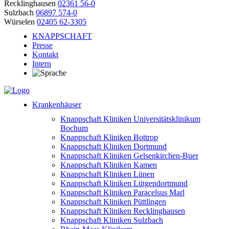
Recklinghausen
02361 56-0
Sulzbach
06897 574-0
Würselen
02405 62-3305
KNAPPSCHAFT
Presse
Kontakt
Intern
Krankenhäuser
Knappschaft Kliniken Universitätsklinikum
Bochum
Knappschaft Kliniken Bottrop
Knappschaft Kliniken Dortmund
Knappschaft Kliniken Gelsenkirchen-Buer
Knappschaft Kliniken Kamen
Knappschaft Kliniken Lünen
Knappschaft Kliniken Lütgendortmund
Knappschaft Kliniken Paracelsus Marl
Knappschaft Kliniken Püttlingen
Knappschaft Kliniken Recklinghausen
Knappschaft Kliniken Sulzbach