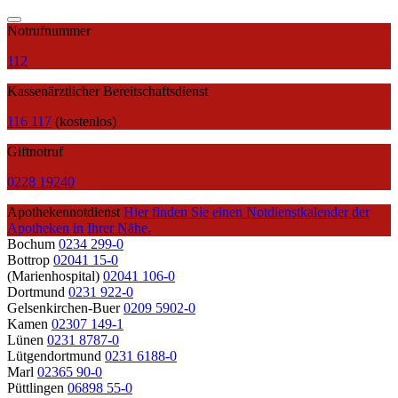
Notrufnummer
112
Kassenärztlicher Bereitschaftsdienst
116 117
(kostenlos)
Giftnotruf
0228 19240
Apothekennotdienst
Hier finden Sie einen Notdienstkalender der
Apotheken in Ihrer Nähe.
Bochum
0234 299-0
Bottrop
02041 15-0
(Marienhospital)
02041 106-0
Dortmund
0231 922-0
Gelsenkirchen-Buer
0209 5902-0
Kamen
02307 149-1
Lünen
0231 8787-0
Lütgendortmund
0231 6188-0
Marl
02365 90-0
Püttlingen
06898 55-0