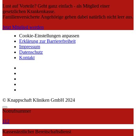
Lust auf Vorteile? Geht ganz einfach - als Mitglied einer
gesetzlichen Krankenkasse.
Familienversicherte Angehörige gehen dabei natürlich nicht leer aus.
Jetzt Mitglied werden
Cookie-Einstellungen anpassen
Erklärung zur Barrierefreiheit
Impressum
Datenschutz
Kontakt
© Knappschaft Kliniken GmbH 2024
Notrufnummer
112
Kassenärztlicher Bereitschaftsdienst